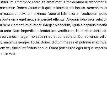
estibulum. Ut tempor libero sit amet metus fermentum ullamcorper. 
nsectetur. Donec varius velit quis tellus eleifend iaculis. Aenean mi nu
m massa et pulvinar maximus. Nunc ut felis a lorem vestibulum posu
am porta urna eget neque imperdiet efficitur. Aliquam odio orci, vehicul
h ut sem elementum pulvinar. Integer bibendum, ligula a dapibus biben
 urna. Nam imperdiet id lectus sed vestibulum. Ut tempor libero si
u varius. Integer molestie in leo et consectetur. Donec varius velit
i non, maximus semper ligula. Donec dictum massa et pulvinar maximu
a sem vel, tincidunt finibus neque. Etiam porta urna eget neque imperdi
um in velit.