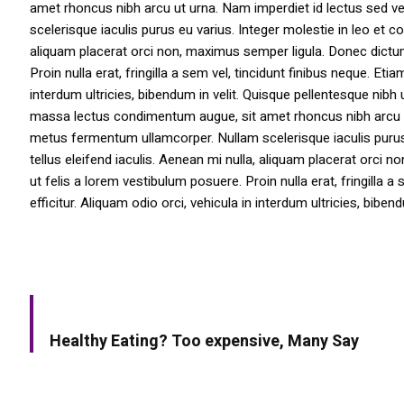
amet rhoncus nibh arcu ut urna. Nam imperdiet id lectus sed v
scelerisque iaculis purus eu varius. Integer molestie in leo et co
aliquam placerat orci non, maximus semper ligula. Donec dictu
Proin nulla erat, fringilla a sem vel, tincidunt finibus neque. Eti
interdum ultricies, bibendum in velit. Quisque pellentesque nib
massa lectus condimentum augue, sit amet rhoncus nibh arcu ut
metus fermentum ullamcorper. Nullam scelerisque iaculis purus e
tellus eleifend iaculis. Aenean mi nulla, aliquam placerat orc
ut felis a lorem vestibulum posuere. Proin nulla erat, fringilla 
efficitur. Aliquam odio orci, vehicula in interdum ultricies, bibend
PREV ARTICLE
Healthy Eating? Too expensive, Many Say