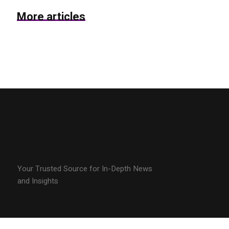
More articles
Your Trusted Source for In-Depth News
and Insights