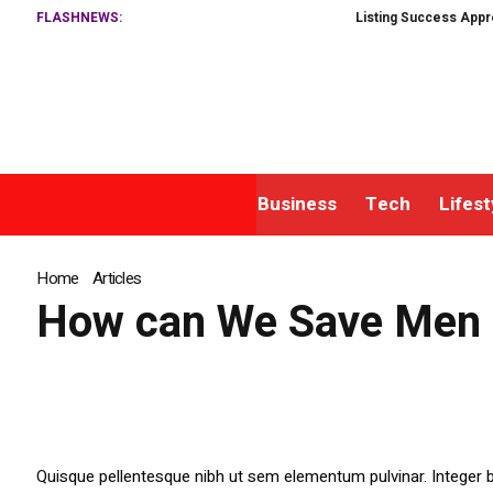
FLASHNEWS:
Listing Success Apprecia
Business
Tech
Lifest
Home
»
Articles
»
How can We Save Men from Depression and Halt It
How can We Save Men f
Quisque pellentesque nibh ut sem elementum pulvinar. Integer