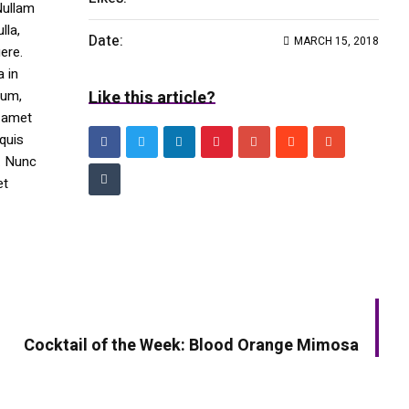
Nullam
lla,
Date:
MARCH 15, 2018
ere.
a in
dum,
Like this article?
t amet
 quis
s. Nunc
et
NEXT ARTICLE
Cocktail of the Week: Blood Orange Mimosa