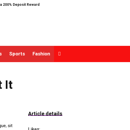
00% Deposit Reward
ORCA AI Agent Secures USD 7 Million in Series A Strat
s
Sports
Fashion
 It
Article details
ue, sit
Likes:
10