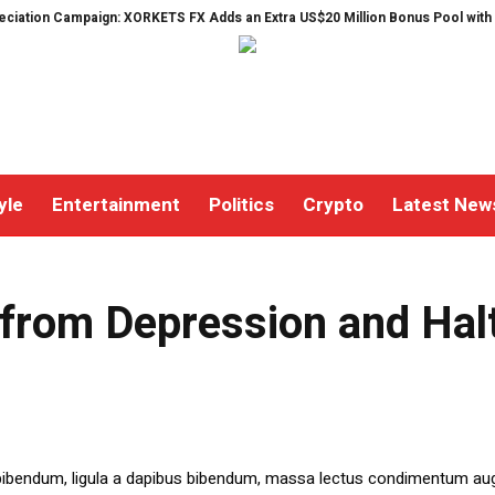
tion Campaign: XORKETS FX Adds an Extra US$20 Million Bonus Pool with a 2
yle
Entertainment
Politics
Crypto
Latest New
rom Depression and Halt
 bibendum, ligula a dapibus bibendum, massa lectus condimentum aug