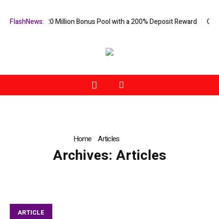
ra US$20 Million Bonus Pool with a 200% Deposit Reward
FlashNews:
ORCA AI Ag
Home
»
Articles
»
Page 2
Archives:
Articles
ARTICLE