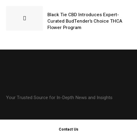
AUGUST 8, 2026
Black Tie CBD Introduces Expert-
Curated BudTender’s Choice THCA
Flower Program
Your Trusted Source for In-Depth News and Insights
Contact Us