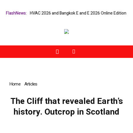
rs at Bangkok RHVAC 2026 and Bangkok E and E 2026 Online Edition
FlashNews:
Li
Home
»
Articles
»
The Cliff that revealed Earth’s history. Outcrop in
Scotland
The Cliff that revealed Earth’s
history. Outcrop in Scotland