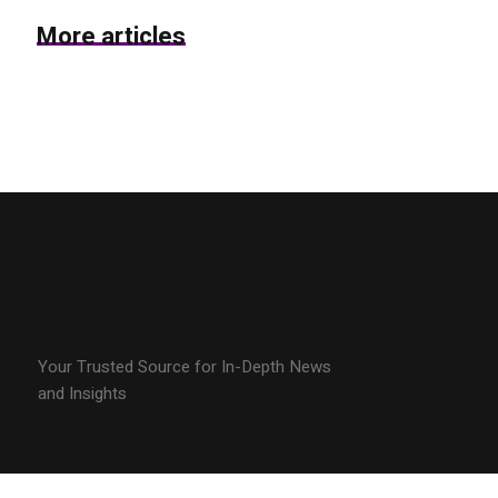
More articles
Your Trusted Source for In-Depth News
and Insights