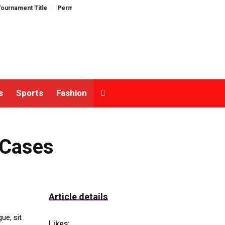
ament Title
Permissionless, But at What Cost? New Research Intensifies
s
Sports
Fashion
 Cases
Article details
ue, sit
Likes:
10