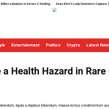
valuation in Series C funding.
Sean Kirtz’s Lady Hammers Capture Tourn
yle
Entertainment
Politics
Crypto
Latest New
ases
 a Health Hazard in Rare
 bibendum, ligula a dapibus bibendum, massa lectus condimentum aug