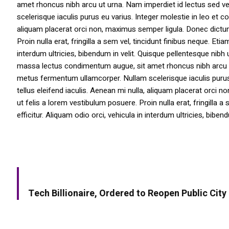
amet rhoncus nibh arcu ut urna. Nam imperdiet id lectus sed v
scelerisque iaculis purus eu varius. Integer molestie in leo et co
aliquam placerat orci non, maximus semper ligula. Donec dictu
Proin nulla erat, fringilla a sem vel, tincidunt finibus neque. Eti
interdum ultricies, bibendum in velit. Quisque pellentesque nib
massa lectus condimentum augue, sit amet rhoncus nibh arcu ut
metus fermentum ullamcorper. Nullam scelerisque iaculis purus e
tellus eleifend iaculis. Aenean mi nulla, aliquam placerat orc
ut felis a lorem vestibulum posuere. Proin nulla erat, fringilla 
efficitur. Aliquam odio orci, vehicula in interdum ultricies, bibend
PREV ARTICLE
Tech Billionaire, Ordered to Reopen Public Cit