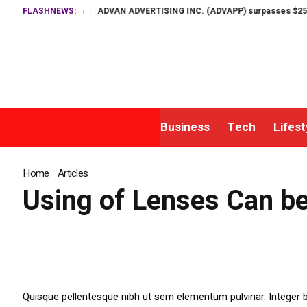
 Flower Program
FLASHNEWS:
ADVAN ADVERTISING INC. (ADVAPP) surpasses $25 billion 
Business
Tech
Lifest
Home
»
Articles
»
Using of Lenses Can be a Health Hazard in Rare C
Using of Lenses Can be
Quisque pellentesque nibh ut sem elementum pulvinar. Integer