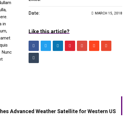
Nullam
lla,
Date:
MARCH 15, 2018
ere.
a in
dum,
Like this article?
t amet
 quis
s. Nunc
et
NEXT ARTICLE
es Advanced Weather Satellite for Western US