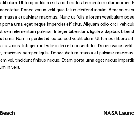
estibulum. Ut tempor libero sit amet metus fermentum ullamcorper. 
nsectetur. Donec varius velit quis tellus eleifend iaculis. Aenean mi nu
m massa et pulvinar maximus. Nunc ut felis a lorem vestibulum posu
am porta urna eget neque imperdiet efficitur. Aliquam odio orci, vehicul
h ut sem elementum pulvinar. Integer bibendum, ligula a dapibus biben
 urna. Nam imperdiet id lectus sed vestibulum. Ut tempor libero si
u varius. Integer molestie in leo et consectetur. Donec varius velit
i non, maximus semper ligula. Donec dictum massa et pulvinar maximu
a sem vel, tincidunt finibus neque. Etiam porta urna eget neque imperdi
um in velit.
y Beach
NASA Launch