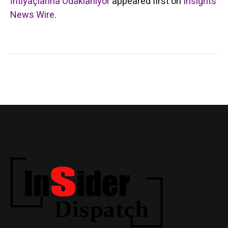
İhtiyaçlarına Odaklanıyor
appeared first on
Insights
News Wire
.