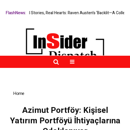
Real Stories, Real Hearts: Raven Austen’s ‘Backlit—A Collection’ Hig
FlashNews:
Home
»
Azimut Portföy: Kişisel Yatırım Portföyü İhtiyaçlarına
Odaklanıyor
Azimut Portföy: Kişisel
Yatırım Portföyü İhtiyaçlarına