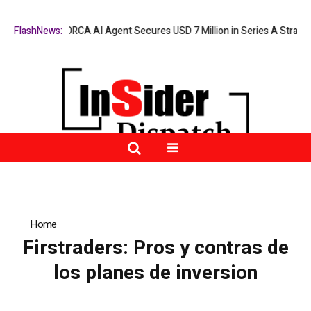
ard
FlashNews:
ORCA AI Agent Secures USD 7 Million in Series A Strategic Fundi
Home
»
Firstraders: Pros y contras de los planes de inversion
Firstraders: Pros y contras de
los planes de inversion