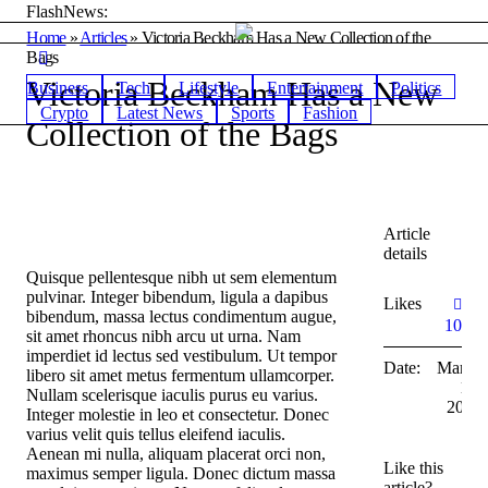
FlashNews:
Home
»
Articles
»
Victoria Beckham Has a New Collection of the
Bags
Victoria Beckham Has a New
Business
Tech
Lifestyle
Entertainment
Politics
Crypto
Latest News
Sports
Fashion
Collection of the Bags
Article
details
Quisque pellentesque nibh ut sem elementum
pulvinar. Integer bibendum, ligula a dapibus
Likes:
bibendum, massa lectus condimentum augue,
10
sit amet rhoncus nibh arcu ut urna. Nam
imperdiet id lectus sed vestibulum. Ut tempor
Date:
March
libero sit amet metus fermentum ullamcorper.
15,
Nullam scelerisque iaculis purus eu varius.
2018
Integer molestie in leo et consectetur. Donec
varius velit quis tellus eleifend iaculis.
Aenean mi nulla, aliquam placerat orci non,
Like this
maximus semper ligula. Donec dictum massa
article?